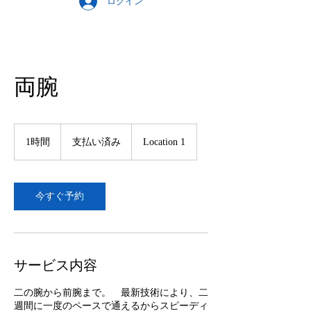
ログイン
両腕
支
払
1時間
1
支払い済み
Location 1
い
時
済
み
今すぐ予約
サービス内容
二の腕から前腕まで。 最新技術により、二
週間に一度のペースで通えるからスピーディ