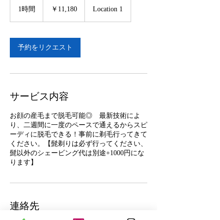
円
1時間
1
￥11,180
Location 1
時
予約をリクエスト
サービス内容
お顔の産毛まで脱毛可能◎ 最新技術によ
り、二週間に一度のペースで通えるからスピ
ーディに脱毛できる！事前に剃毛行ってきて
ください。【髭剃りは必ず行ってください、
髭以外のシェービング代は別途+1000円にな
ります】
連絡先