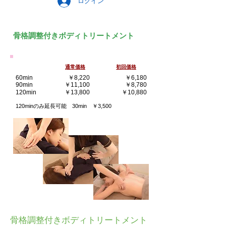
ログイン
骨格調整付きボディトリートメント
通常価格
​初回価格
60min
￥8,220
￥6,180
90min
￥11,100
￥8,780
120min
￥13,800
￥10,880
120minのみ延長可能 30min ￥3,500
骨格調整付きボディトリートメント