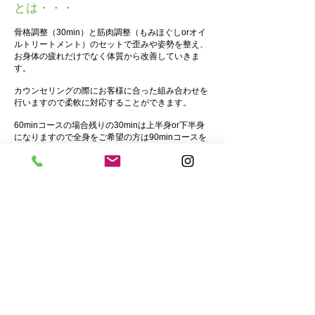
とは・・・
骨格調整（30min）と筋肉調整（もみほぐしorオイ
ルトリートメント）のセットで歪みや姿勢を整え、
お身体の疲れだけでなく体質から改善していきま
す。
カウンセリングの際にお客様に合った組み合わせを
行いますので柔軟に対応することができます。
60minコースの場合残りの30minは上半身or下半身
になりますので全身をご希望の方は90minコースを
お選びください。
​お問い合わせ｜メール：
malae.motoyawata@gmail.com
｜TEL：047-321-
4349（予約専用）｜
千葉県市川市八幡２丁目１６−１５ 本八幡駅西口ビル３
０２
© 2024 by The Health Spa. （著作権表示の例）
Wix.comで作成したホームページです。